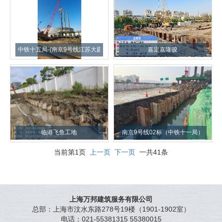
中铁十五局-(南京9号线江苏大剧院宪法广场站）
嘉定嘉隆骏
临港飞鱼工地
南京9号线02标（中铁十一局）
当前第1页
上一页
下一页
一共41条
上海万邦建筑服务有限公司
总部：上海市汶水东路278号19楼（1901-1902室）
电话：021-55381315 55380015